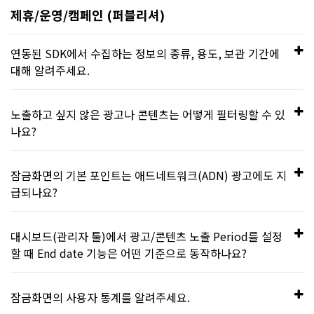
제휴/운영/캠페인 (퍼블리셔)
연동된 SDK에서 수집하는 정보의 종류, 용도, 보관 기간에
대해 알려주세요.
버즈빌은 구글 광고아이디(GAID)와 암호화된 안드로이드 디바
노출하고 싶지 않은 광고나 콘텐츠는 어떻게 필터링할 수 있
이스 정보를 수집하고 있으며, 광고 성과 측정 및 어뷰징 방지에
나요?
사용하고 있습니다. 파트너사에서는 리워드 지급을 위해 필요한
사용자 아이디와 광고 타게팅을 위해 필요한 성별, 나이 정보를
버즈빌에서 제공하는 대시보드(관리자 툴)에서 직접 제어할 수
잠금화면의 기본 포인트는 애드네트워크(ADN) 광고에도 지
받고 있습니다. 더 자세한 내용은
을 참고
[
SDK 개인정보처리방침
]
있습니다. (Inventory Manager > Blacklist)
급되나요?
하세요.
ADN 연동 형태에 따라 다릅니다. SDK 연동 방식을 사용하는
대시보드(관리자 툴)에서 광고/콘텐츠 노출 Period를 설정
ADN은 할당 로직에서 non_incentive로 취급하여 기본 포인트
할 때 End date 기능은 어떤 기준으로 동작하나요?
를 지급하지 않으며, S2S(Server to Server) 연동의 경우에는
기본 포인트가 지급됩니다.
설정한 값에 도달하거나 초과한 경우 광고/콘텐츠가 노출되지
잠금화면의 사용자 통계를 알려주세요.
않습니다. 즉, 15:00으로 설정할 경우 14:59까지 광고/콘텐츠