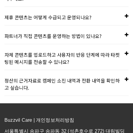
습니다. 인증서 획득 현황은
한국인터넷진행원(KISA) 홈페이지
에서 확인할 수 있습니다.
최대 100MB를 지원합니다. BAB(BuzzAd Benefit) 및
제휴 콘텐츠는 어떻게 수급되고 운영되나요?
BS(BuzzScreen)에 동일하게 적용됩니다.
Content Provider(CP)와의 제휴를 통해 수급하고 있으며, 버
파트너가 직접 콘텐츠를 운영하는 방법이 있나요?
즈빌 광고 플랫폼에서 필터링과 큐레이션을 거쳐 콘텐츠가 노출
됩니다.
버즈빌이 제공하는 대시보드에 등록하여 운영하거나 버즈빌 광
자체 콘텐츠를 업로드하고 사용자의 반응 단계에 따라 타켓
고 플랫폼과 API로 연동하여 앱 내부의 콘텐츠를 잠금하면에 자
팅된 메시지를 전송할 수 있나요?
동으로 노출할 수 있습니다.
현재 대시보드에서 지원하지 않는 기능입니다.
정산의 근거자료로 캠페인 소진 내역과 전환 내역을 확인하
고 싶습니다.
버즈빌에서는 광고 캠페인 소진 내역과 전환 내역을 제공하지
않습니다. 자세한 내용은 버즈빌 담당자에게 문의하시기 바랍니
다.
Buzzvil Care |
개인정보처리방침
서울특별시 송파구 송파동 32 (석촌호수로 272) 대림빌딩