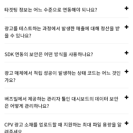
더 자세한 내용은 [
SDK 개인정보처리방침
]을 참고하세요.
타켓팅된 광고 캠페인을 노출할 수 없어서 그만큼 수익을 얻을
타겟팅 정보는 어느 수준으로 연동해야 되나요?
수 없게됩니다.
앱사용자의 성별과 연령 정보는 반드시 연동해야 합니다. 지역
광고를 테스트하는 과정에서 발생한 매출에 대해 정산을 받
정보는 선택적으로 연동할 수 있습니다.
을 수 있나요?
테스트 과정에서 발생한 매출은 정산하지 않습니다.
SDK 연동의 보안은 어떤 방식을 사용하나요?
기본적으로 HTTPS를 이용한 보안을 제공하며, 퍼블리셔의 요
광고 매체에서 적립 성공이 발생하는 상태 코드는 어느 것인
청에 따라 AES 암호화 방식을 제공합니다.
가요?
(AES/CBC/PKCS5Padding)
Status Code 200이 발생하면 포인트 적립을 성공한 상태입니
버즈빌에서 제공하는 관리자 툴인 대시보드의 데이터 보안
다. 그 외 응답코드를 받은 경우 최대 5번까지 재시도하며, 처음
은 어떻게 관리하나요?
요청 시간을 기준으로 1분 후, 10분 후, 1시간 후, 3시간 후, 24
시간 후에 재시도합니다.
버즈빌은 한국인터넷진행원(KISA)에서 진행하는 ISMS 인증을
CPV 광고 소재를 업로드할 때 지원하는 최대 파일 용량을 알
획득했으며, 안전한 정보보호관리체계를 구축했음을 확인받았
려주세요.